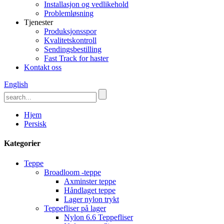
Installasjon og vedlikehold
Problemløsning
Tjenester
Produksjonsspor
Kvalitetskontroll
Sendingsbestilling
Fast Track for haster
Kontakt oss
English
Hjem
Persisk
Kategorier
Teppe
Broadloom -teppe
Axminster teppe
Håndlaget teppe
Lager nylon trykt
Teppefliser på lager
Nylon 6.6 Teppefliser