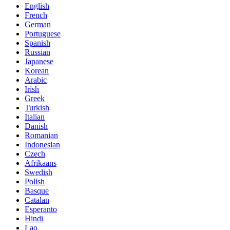
English
French
German
Portuguese
Spanish
Russian
Japanese
Korean
Arabic
Irish
Greek
Turkish
Italian
Danish
Romanian
Indonesian
Czech
Afrikaans
Swedish
Polish
Basque
Catalan
Esperanto
Hindi
Lao