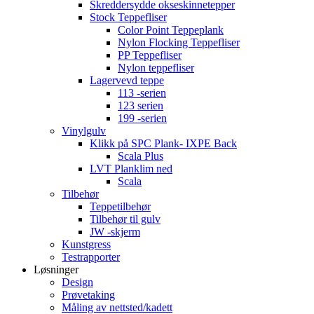
Skreddersydde okseskinnetepper
Stock Teppefliser
Color Point Teppeplank
Nylon Flocking Teppefliser
PP Teppefliser
Nylon teppefliser
Lagervevd teppe
113 -serien
123 serien
199 -serien
Vinylgulv
Klikk på SPC Plank- IXPE Back
Scala Plus
LVT Planklim ned
Scala
Tilbehør
Teppetilbehør
Tilbehør til gulv
JW -skjerm
Kunstgress
Testrapporter
Løsninger
Design
Prøvetaking
Måling av nettsted/kadett