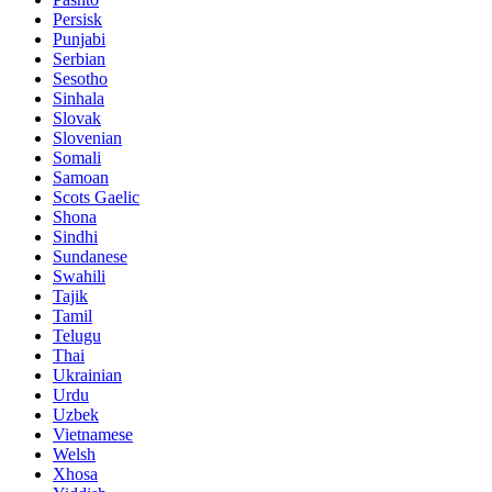
Persisk
Punjabi
Serbian
Sesotho
Sinhala
Slovak
Slovenian
Somali
Samoan
Scots Gaelic
Shona
Sindhi
Sundanese
Swahili
Tajik
Tamil
Telugu
Thai
Ukrainian
Urdu
Uzbek
Vietnamese
Welsh
Xhosa