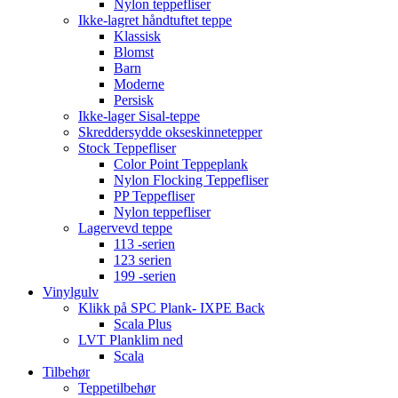
Nylon teppefliser
Ikke-lagret håndtuftet teppe
Klassisk
Blomst
Barn
Moderne
Persisk
Ikke-lager Sisal-teppe
Skreddersydde okseskinnetepper
Stock Teppefliser
Color Point Teppeplank
Nylon Flocking Teppefliser
PP Teppefliser
Nylon teppefliser
Lagervevd teppe
113 -serien
123 serien
199 -serien
Vinylgulv
Klikk på SPC Plank- IXPE Back
Scala Plus
LVT Planklim ned
Scala
Tilbehør
Teppetilbehør