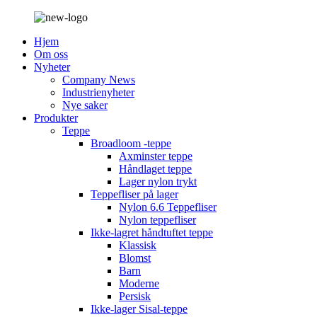
Hjem
Om oss
Nyheter
Company News
Industrienyheter
Nye saker
Produkter
Teppe
Broadloom -teppe
Axminster teppe
Håndlaget teppe
Lager nylon trykt
Teppefliser på lager
Nylon 6.6 Teppefliser
Nylon teppefliser
Ikke-lagret håndtuftet teppe
Klassisk
Blomst
Barn
Moderne
Persisk
Ikke-lager Sisal-teppe